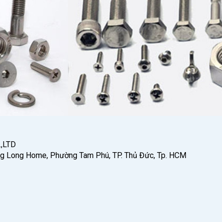
.,LTD
ăng Long Home, Phường Tam Phú, TP. Thủ Đức, Tp. HCM