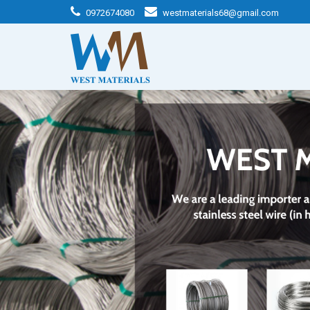
0972674080
westmaterials68@gmail.com