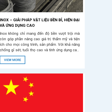
INOX – GIẢI PHÁP VẬT LIỆU BỀN BỈ, HIỆN ĐẠI
VÀ ỨNG DỤNG CAO
Inox không chỉ mang đến độ bền vượt trội mà
còn góp phần nâng cao giá trị thẩm mỹ và tiện
ích cho mọi công trình, sản phẩm. Với khả năng
chống gỉ sét, tuổi thọ cao và tính ứng dụng cao,
inox là lựa chọn lý tưởng phù hợp cho cả nhu
VIEW MORE
cầu cá nhân lẫn doanh nghiệp.