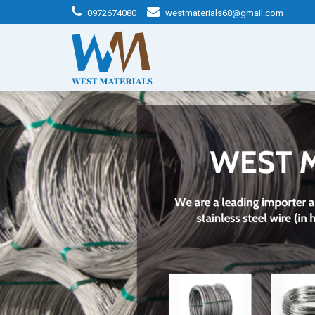
0972674080
westmaterials68@gmail.com