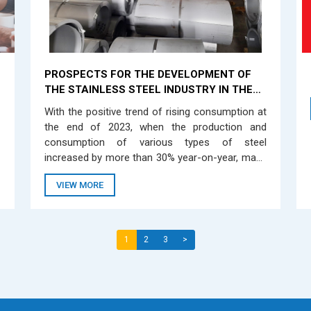
PROSPECTS FOR THE DEVELOPMENT OF
THE STAINLESS STEEL INDUSTRY IN THE
VIETNAMESE AND INTERNATIONAL
With the positive trend of rising consumption at
MARKETS IN 2024
the end of 2023, when the production and
consumption of various types of steel
increased by more than 30% year-on-year, many
forecasts suggest that the stainless steel
VIEW MORE
industry may recover in 2024 as positive signals
emerge.
1
2
3
>