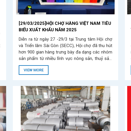
[29/03/2025]HỘI CHỢ HÀNG VIỆT NAM TIÊU
BIỂU XUẤT KHẨU NĂM 2025
n
p
Diễn ra từ ngày 27 -29/3 tại Trung tâm Hội chợ
t
và Triển lãm Sài Gòn (SECC), Hội chợ đã thu hút
ợ
hơn 900 gian hàng trưng bày đa dạng các nhóm
sản phẩm từ nhiều lĩnh vực nông sản, thuỷ sản,
thiết bị gia dụng, đồ thủ công mỹ nghệ, quà lưu
VIEW MORE
niệm,....