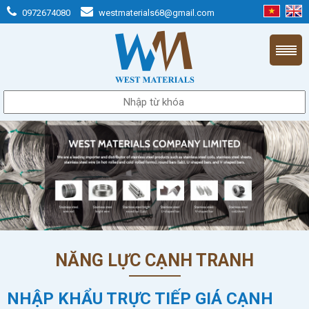
0972674080
westmaterials68@gmail.com
NĂNG LỰC CẠNH TRANH
NHẬP KHẨU TRỰC TIẾP GIÁ CẠNH