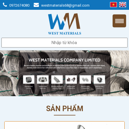
0972674080
westmaterials68@gmail.com
SẢN PHẨM